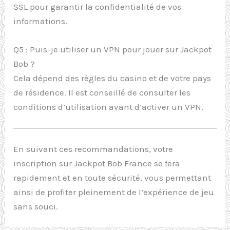
SSL pour garantir la confidentialité de vos
informations.
Q5 : Puis-je utiliser un VPN pour jouer sur Jackpot
Bob ?
Cela dépend des règles du casino et de votre pays
de résidence. Il est conseillé de consulter les
conditions d’utilisation avant d’activer un VPN.
En suivant ces recommandations, votre
inscription sur Jackpot Bob France se fera
rapidement et en toute sécurité, vous permettant
ainsi de profiter pleinement de l’expérience de jeu
sans souci.