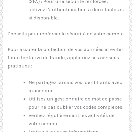
(2FA) : Pour une sécurité renforcée,
activez l’authentification à deux facteurs
si disponible.
Conseils pour renforcer la sécurité de votre compte
Pour assurer la protection de vos données et éviter
toute tentative de fraude, appliquez ces conseils
pratiques :
Ne partagez jamais vos identifiants avec
quiconque.
Utilisez un gestionnaire de mot de passe
pour ne pas oublier vos codes complexes.
Vérifiez régulièrement les activités de
votre compte.
Mettez à jour vos informations