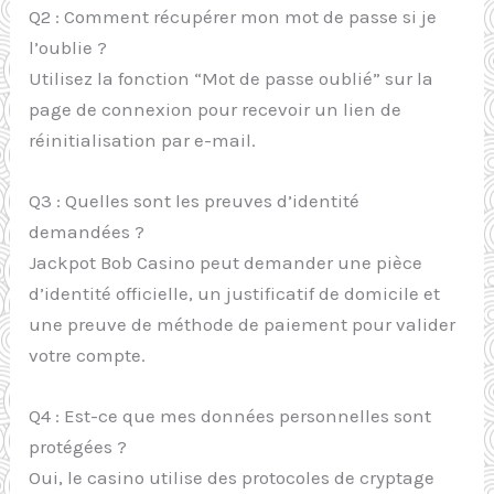
Q2 : Comment récupérer mon mot de passe si je
l’oublie ?
Utilisez la fonction “Mot de passe oublié” sur la
page de connexion pour recevoir un lien de
réinitialisation par e-mail.
Q3 : Quelles sont les preuves d’identité
demandées ?
Jackpot Bob Casino peut demander une pièce
d’identité officielle, un justificatif de domicile et
une preuve de méthode de paiement pour valider
votre compte.
Q4 : Est-ce que mes données personnelles sont
protégées ?
Oui, le casino utilise des protocoles de cryptage