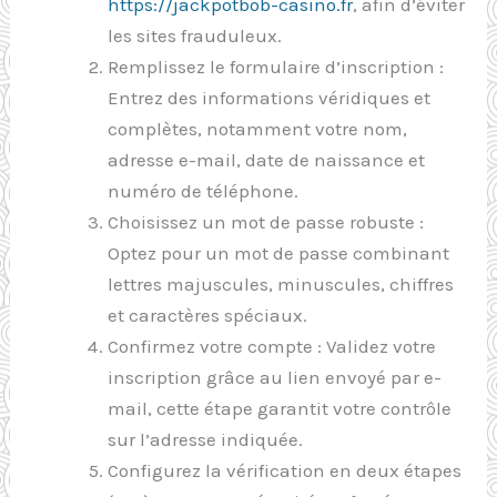
https://jackpotbob-casino.fr
, afin d’éviter
les sites frauduleux.
Remplissez le formulaire d’inscription :
Entrez des informations véridiques et
complètes, notamment votre nom,
adresse e-mail, date de naissance et
numéro de téléphone.
Choisissez un mot de passe robuste :
Optez pour un mot de passe combinant
lettres majuscules, minuscules, chiffres
et caractères spéciaux.
Confirmez votre compte : Validez votre
inscription grâce au lien envoyé par e-
mail, cette étape garantit votre contrôle
sur l’adresse indiquée.
Configurez la vérification en deux étapes