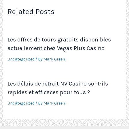
Related Posts
Les offres de tours gratuits disponibles
actuellement chez Vegas Plus Casino
Uncategorized
/ By
Mark Green
Les délais de retrait NV Casino sont-ils
rapides et efficaces pour tous ?
Uncategorized
/ By
Mark Green