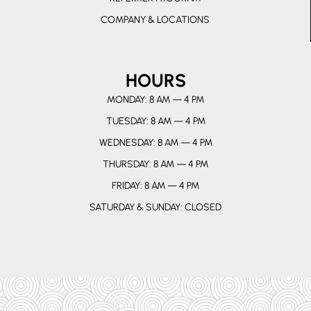
COMPANY & LOCATIONS
HOURS
MONDAY: 8 AM — 4 PM
TUESDAY: 8 AM — 4 PM
WEDNESDAY: 8 AM — 4 PM
THURSDAY: 8 AM — 4 PM
FRIDAY: 8 AM — 4 PM
SATURDAY & SUNDAY: CLOSED