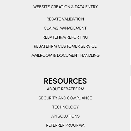
k
e
k
n
r
e
WEBSITE CREATION & DATA ENTRY
r
REBATE VALIDATION
-
CLAIMS MANAGEMENT
a
l
REBATEFIRM REPORTING
t
REBATEFIRM CUSTOMER SERVICE
MAILROOM & DOCUMENT HANDLING
RESOURCES
ABOUT REBATEFIRM
SECURITY AND COMPLIANCE
TECHNOLOGY
API SOLUTIONS
REFERRER PROGRAM