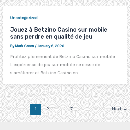
Uncategorized
Jouez à Betzino Casino sur mobile
sans perdre en qualité de jeu
By
Mark Green
/
January 6, 2026
Profitez pleinement de Betzino Casino sur mobile
L’expérience de jeu sur mobile ne cesse de
s’améliorer et Betzino Casino en
1
2
…
7
Next
→