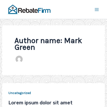
Skip
Mai
to
content
Men
Author name: Mark
Green
Uncategorized
Lorem ipsum dolor sit amet