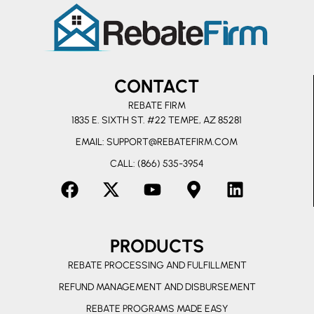
CONTACT
REBATE FIRM
1835 E. SIXTH ST. #22 TEMPE, AZ 85281
EMAIL:
SUPPORT@REBATEFIRM.COM
CALL: (866) 535-3954
F
X
Y
M
L
a
-
o
a
i
c
t
u
p
n
PRODUCTS
e
w
t
-
k
b
i
u
m
e
REBATE PROCESSING AND FULFILLMENT
o
t
b
a
d
REFUND MANAGEMENT AND DISBURSEMENT
o
t
e
r
i
REBATE PROGRAMS MADE EASY