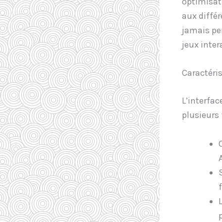
optimisat
aux différ
jamais per
jeux inter
Caractéris
L’interfac
plusieurs 