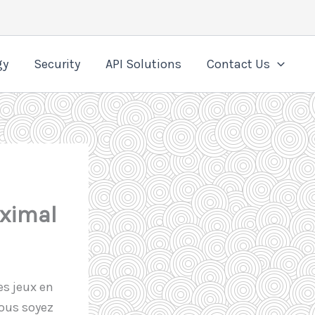
gy
Security
API Solutions
Contact Us
aximal
s jeux en
vous soyez