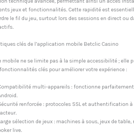
ion technique avancée, permettant ainsi un accès inst
ents jeux et fonctionnalités. Cette rapidité est essentiel
dre le fil du jeu, surtout lors des sessions en direct ou 
actifs.
tiques clés de l’application mobile Betclic Casino
e mobile ne se limite pas à la simple accessibilité ; elle 
fonctionnalités clés pour améliorer votre expérience :
Compatibilité multi-appareils : fonctionne parfaitement 
Android.
Sécurité renforcée : protocoles SSL et authentification à
facteur.
Large sélection de jeux : machines à sous, jeux de table, 
poker live.