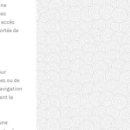
une
ses
n accès
ortée de
our
nes ou de
navigation
ant la
 une