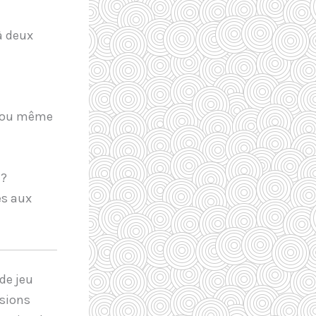
à deux
es ou même
 ?
és aux
de jeu
ssions