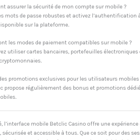
t assurer la sécurité de mon compte sur mobile ?
es mots de passe robustes et activez l’authentification 
isponible sur la plateforme.
sont les modes de paiement compatibles sur mobile ?
ez utiliser cartes bancaires, portefeuilles électroniqu
 cryptomonnaies.
l des promotions exclusives pour les utilisateurs mobiles
lic propose régulièrement des bonus et promotions dédi
obiles.
 l’interface mobile Betclic Casino offre une expérience 
 sécurisée et accessible à tous. Que ce soit pour des se