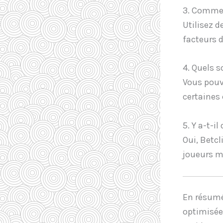
3. Commen
Utilisez d
facteurs d
4. Quels 
Vous pouv
certaines
5. Y a-t-i
Oui, Betc
joueurs m
En résumé,
optimisée,