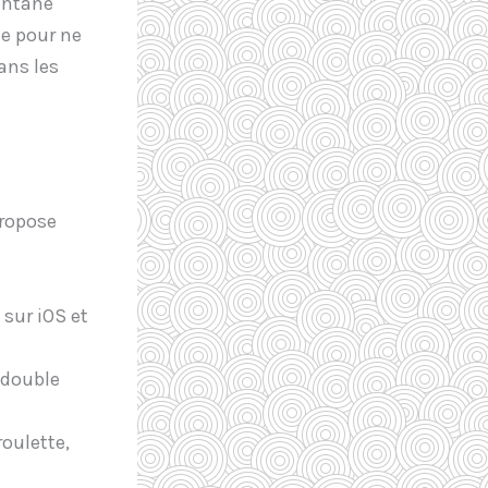
antané
le pour ne
dans les
propose
sur iOS et
 double
roulette,