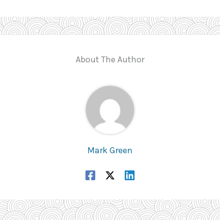
About The Author
Mark Green