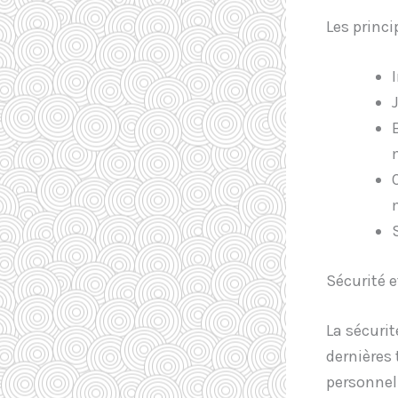
Les princ
Sécurité e
La sécurit
dernières
personnell