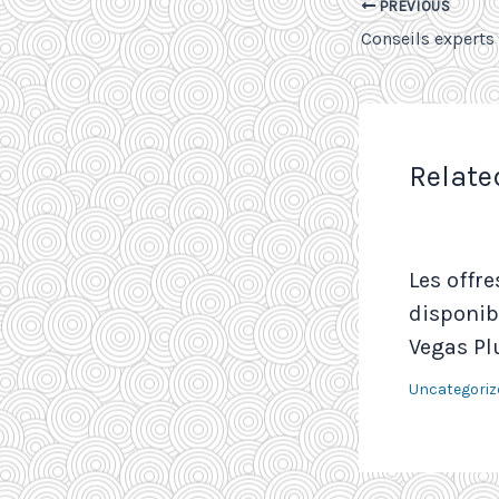
PREVIOUS
Relate
Les offre
disponib
Vegas Pl
Uncategoriz