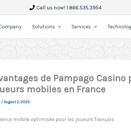
Call us now! 1.866.535.3954
Company
Solutions
Services
Technolo
avantages de Pampago Casino 
oueurs mobiles en France
n
/
August 2, 2025
ience mobile optimisée pour les joueurs français