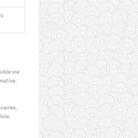
rs
ible via
native.
caires,
bile.