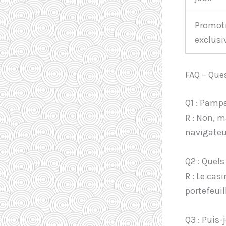
Promot
exclusi
FAQ – Que
Q1 : Pamp
R : Non, m
navigateur
Q2 : Quel
R : Le cas
portefeui
Q3 : Puis