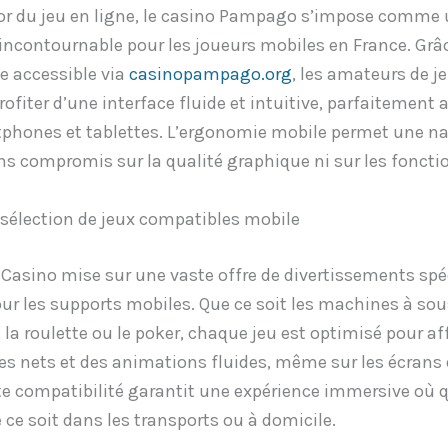
sor du jeu en ligne, le casino Pampago s’impose comme
 incontournable pour les joueurs mobiles en France. Grâ
e accessible via
casinopampago.org
, les amateurs de j
ofiter d’une interface fluide et intuitive, parfaitement
phones et tablettes. L’ergonomie mobile permet une n
ns compromis sur la qualité graphique ni sur les foncti
 sélection de jeux compatibles mobile
asino mise sur une vaste offre de divertissements sp
ur les supports mobiles. Que ce soit les machines à sous
 la roulette ou le poker, chaque jeu est optimisé pour af
s nets et des animations fluides, même sur les écrans 
ette compatibilité garantit une expérience immersive où 
 ce soit dans les transports ou à domicile.