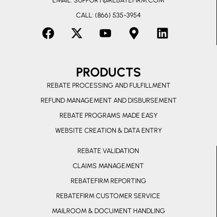
EMAIL:
SUPPORT@REBATEFIRM.COM
CALL: (866) 535-3954
F
X
Y
M
L
a
-
o
a
i
c
t
u
p
n
PRODUCTS
e
w
t
-
k
b
i
u
m
e
REBATE PROCESSING AND FULFILLMENT
o
t
b
a
d
REFUND MANAGEMENT AND DISBURSEMENT
o
t
e
r
i
REBATE PROGRAMS MADE EASY
k
e
k
n
r
e
WEBSITE CREATION & DATA ENTRY
r
REBATE VALIDATION
-
CLAIMS MANAGEMENT
a
l
REBATEFIRM REPORTING
t
REBATEFIRM CUSTOMER SERVICE
MAILROOM & DOCUMENT HANDLING