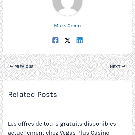
Mark Green
PREVIOUS
NEXT
Related Posts
Les offres de tours gratuits disponibles
actuellement chez Vegas Plus Casino