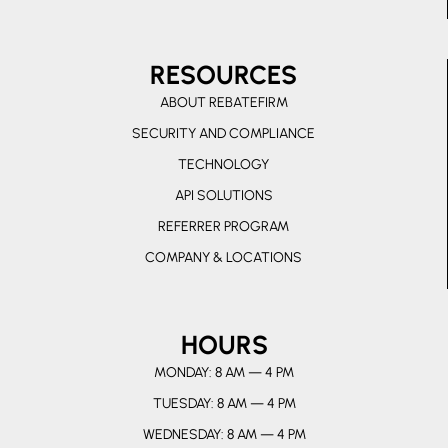
RESOURCES
ABOUT REBATEFIRM
SECURITY AND COMPLIANCE
TECHNOLOGY
API SOLUTIONS
REFERRER PROGRAM
COMPANY & LOCATIONS
HOURS
MONDAY: 8 AM — 4 PM
TUESDAY: 8 AM — 4 PM
WEDNESDAY: 8 AM — 4 PM