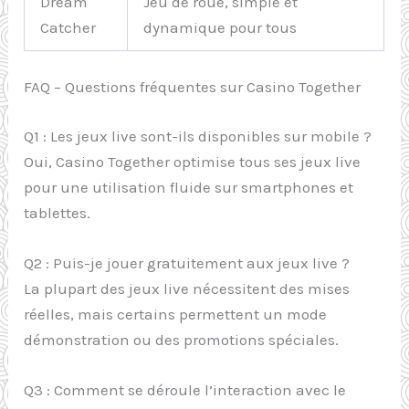
Dream
Jeu de roue, simple et
Catcher
dynamique pour tous
FAQ – Questions fréquentes sur Casino Together
Q1 : Les jeux live sont-ils disponibles sur mobile ?
Oui, Casino Together optimise tous ses jeux live
pour une utilisation fluide sur smartphones et
tablettes.
Q2 : Puis-je jouer gratuitement aux jeux live ?
La plupart des jeux live nécessitent des mises
réelles, mais certains permettent un mode
démonstration ou des promotions spéciales.
Q3 : Comment se déroule l’interaction avec le