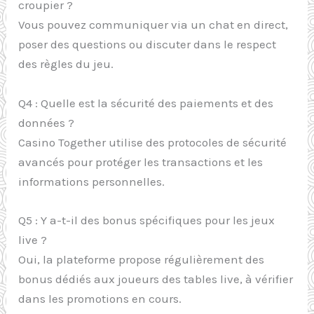
croupier ?
Vous pouvez communiquer via un chat en direct,
poser des questions ou discuter dans le respect
des règles du jeu.
Q4 : Quelle est la sécurité des paiements et des
données ?
Casino Together utilise des protocoles de sécurité
avancés pour protéger les transactions et les
informations personnelles.
Q5 : Y a-t-il des bonus spécifiques pour les jeux
live ?
Oui, la plateforme propose régulièrement des
bonus dédiés aux joueurs des tables live, à vérifier
dans les promotions en cours.