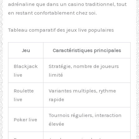
adrénaline que dans un casino traditionnel, tout
en restant confortablement chez soi.
Tableau comparatif des jeux live populaires
Jeu
Caractéristiques principales
Blackjack
Stratégie, nombre de joueurs
live
limité
Roulette
Variantes multiples, rythme
live
rapide
Tournois réguliers, interaction
Poker live
élevée